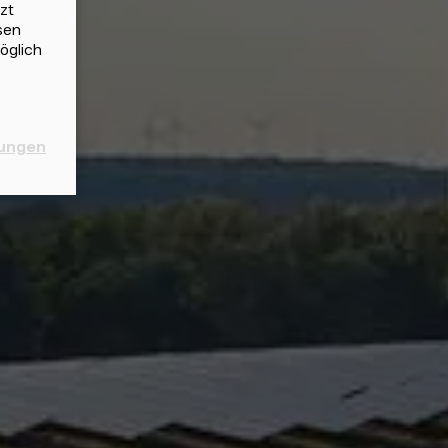
zt
sen
öglich
lungen