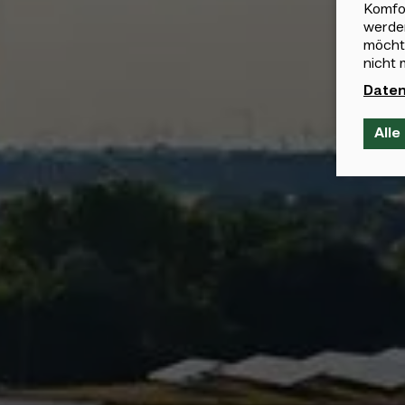
Komfor
werden
möchte
nicht 
Daten
Alle