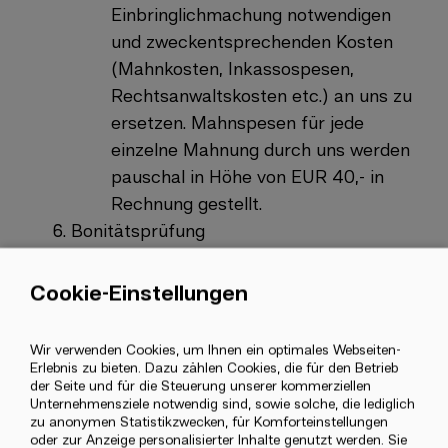
Einbringlichmachung notwendigen
und zweckentsprechenden Kosten
(Mahnkosten, Inkassospesen,
Rechtsanwaltskosten etc.) an uns zu
ersetzen. Mahnspesen für jede
einzelne Mahnung durch uns werden
pauschal in Höhe von EUR 40,- in
Rechnung gestellt.
Bonitätsprüfung
Der Kunde erklärt sein
ausdrückliches Einverständnis, dass
Cookie-Einstellungen
Use
seine Daten ausschließlich zum
of
Zwecke des Gläubigerschutzes an
Wir verwenden Cookies, um Ihnen ein optimales Webseiten-
personal
die staatlich bevorrechteten
Erlebnis zu bieten. Dazu zählen Cookies, die für den Betrieb
data
der Seite und für die Steuerung unserer kommerziellen
Gläubigerschutzverbände
Unternehmensziele notwendig sind, sowie solche, die lediglich
and
Alpenländischer Kreditorenverband
zu anonymen Statistikzwecken, für Komforteinstellungen
cookies
oder zur Anzeige personalisierter Inhalte genutzt werden. Sie
(AKV), Österreichischer Verband