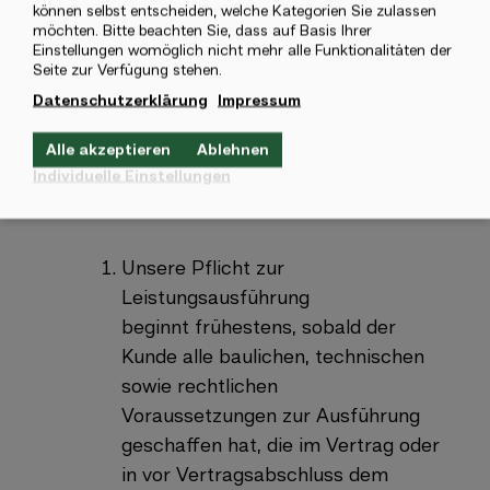
können selbst entscheiden, welche Kategorien Sie zulassen
Creditreform (ÖVC),
möchten. Bitte beachten Sie, dass auf Basis Ihrer
Einstellungen womöglich nicht mehr alle Funktionalitäten der
Insolvenzschutzverband für
Seite zur Verfügung stehen.
Arbeitnehmer oder
Datenschutzerklärung
Impressum
Arbeitnehmerinnen (ISA) und
Kreditschutzverband von 1870(KSV)
Alle akzeptieren
Ablehnen
übermittelt werden dürfen.
Individuelle Einstellungen
Mitwirkungspflichten des Kunden
Unsere Pflicht zur
Leistungsausführung
beginnt frühestens, sobald der
Kunde alle baulichen, technischen
sowie rechtlichen
Voraussetzungen zur Ausführung
geschaffen hat, die im Vertrag oder
in vor Vertragsabschluss dem